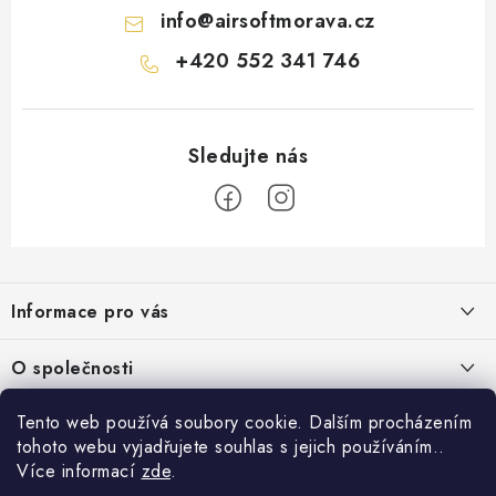
info
@
airsoftmorava.cz
+420 552 341 746
Z
á
Informace pro vás
p
a
Obchodní podmínky
O společnosti
t
Podmínky ochrany osobních údajů
í
O nás
Tento web používá soubory cookie. Dalším procházením
AirsoftMorava.cz
Reklamace
tohoto webu vyjadřujete souhlas s jejich používáním..
Kontakt
AirsoftMorava s.r.o.
Více informací
zde
.
Nákupní košík
Vrácení zboží
T. G. Masaryka 463