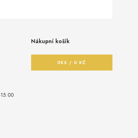
Nákupní košík
0
KS /
0 KČ
-15:00