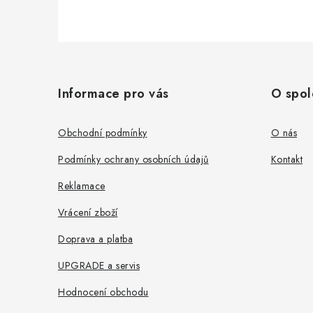
Z
á
Informace pro vás
O spol
p
a
Obchodní podmínky
O nás
t
Podmínky ochrany osobních údajů
Kontakt
í
Reklamace
Vrácení zboží
Doprava a platba
UPGRADE a servis
Hodnocení obchodu