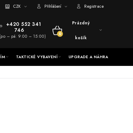
RADE a servis
CZK
Hodnocení obchodu
Přihlášení
Registrace
Prázdný
+420 552 341
746
NÁKUPNÍ
(po – pá: 9:00 – 15:00)
košík
KOŠÍK
NÍM
TAKTICKÉ VYBAVENÍ
UPGRADE A NÁHRADNÍ DÍLY