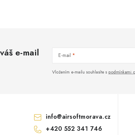
váš e-mail
E-mail
Vložením e-mailu souhlasíte s
podmínkami o
info
@
airsoftmorava.cz
+420 552 341 746