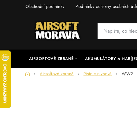
Přejít
Obchodní podmínky
Podmínky ochrany osobních úd
na
obsah
AIRSOFTOVÉ ZBRANĚ
AKUMULÁTORY A NABÍJE
Domů
Airsoftové zbraně
Pistole plynové
WW2