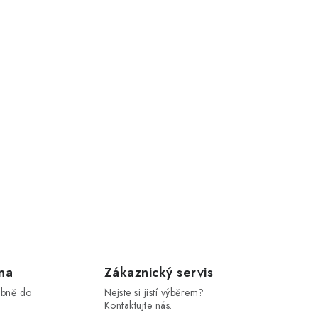
na
Zákaznický servis
obně do
Nejste si jistí výběrem?
Kontaktujte nás.