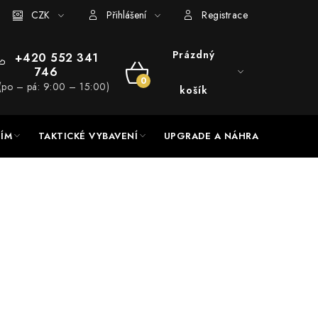
RADE a servis
CZK
Hodnocení obchodu
Přihlášení
Registrace
Prázdný
+420 552 341
746
NÁKUPNÍ
(po – pá: 9:00 – 15:00)
košík
KOŠÍK
NÍM
TAKTICKÉ VYBAVENÍ
UPGRADE A NÁHRADNÍ DÍLY