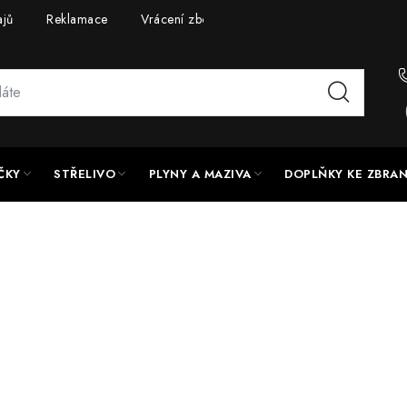
ajů
Reklamace
Vrácení zboží
Doprava a platba
UPG
ČKY
STŘELIVO
PLYNY A MAZIVA
DOPLŇKY KE ZBRA