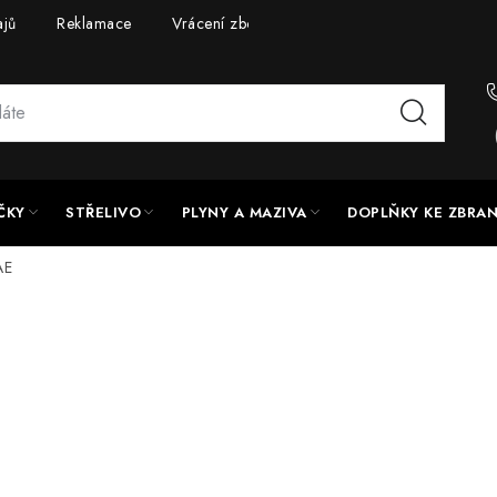
ajů
Reklamace
Vrácení zboží
Doprava a platba
UPG
ČKY
STŘELIVO
PLYNY A MAZIVA
DOPLŇKY KE ZBRA
AE