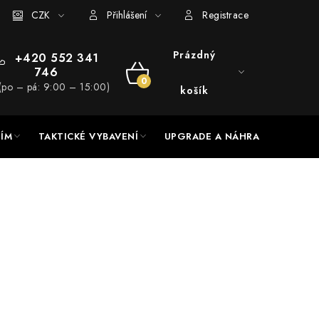
RADE a servis
CZK
Hodnocení obchodu
Přihlášení
Registrace
Prázdný
+420 552 341
746
NÁKUPNÍ
(po – pá: 9:00 – 15:00)
košík
KOŠÍK
NÍM
TAKTICKÉ VYBAVENÍ
UPGRADE A NÁHRADNÍ DÍLY