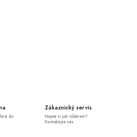
na
Zákaznický servis
obně do
Nejste si jistí výběrem?
Kontaktujte nás.