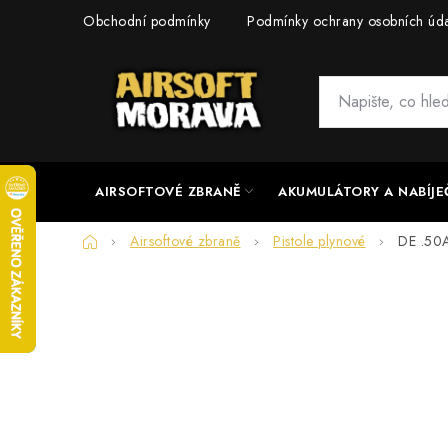
Přejít
Obchodní podmínky
Podmínky ochrany osobních úd
na
obsah
AIRSOFTOVÉ ZBRANĚ
AKUMULÁTORY A NABÍJE
Domů
Airsoftové zbraně
Pistole plynové
DE .50