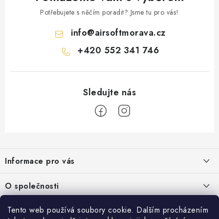
Potřebujete s něčím poradit? Jsme tu pro vás!
info
@
airsoftmorava.cz
+420 552 341 746
Z
á
Informace pro vás
p
a
Obchodní podmínky
O společnosti
t
Podmínky ochrany osobních údajů
í
O nás
Tento web používá soubory cookie. Dalším procházením
AirsoftMorava.cz
Reklamace