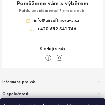
Pomůžeme vám s výběrem
Potřebujete s něčím poradit? Jsme tu pro vás!
info
@
airsoftmorava.cz
+420 552 341 746
Z
á
Informace pro vás
p
a
Obchodní podmínky
O společnosti
t
Podmínky ochrany osobních údajů
í
O nás