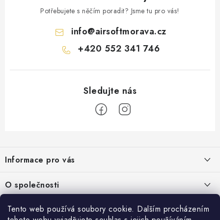
Potřebujete s něčím poradit? Jsme tu pro vás!
info
@
airsoftmorava.cz
+420 552 341 746
Z
á
Informace pro vás
p
a
Obchodní podmínky
O společnosti
t
Podmínky ochrany osobních údajů
í
O nás
Tento web používá soubory cookie. Dalším procházením
AirsoftMorava.cz
Reklamace
tohoto webu vyjadřujete souhlas s jejich používáním..