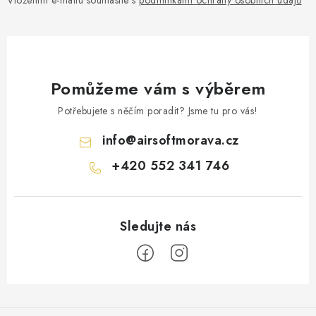
Vložením e-mailu souhlasíte s
podmínkami ochrany osobních údajů
Pomůžeme vám s výběrem
Potřebujete s něčím poradit? Jsme tu pro vás!
info
@
airsoftmorava.cz
+420 552 341 746
Z
á