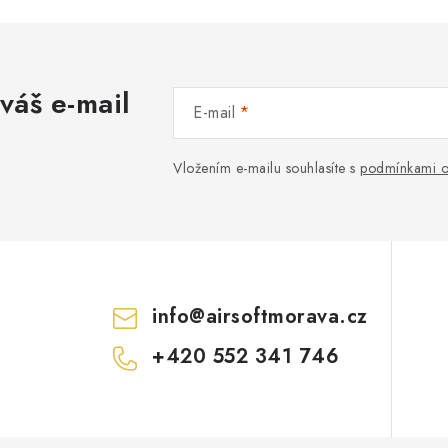
váš e-mail
E-mail
Vložením e-mailu souhlasíte s
podmínkami o
info
@
airsoftmorava.cz
+420 552 341 746