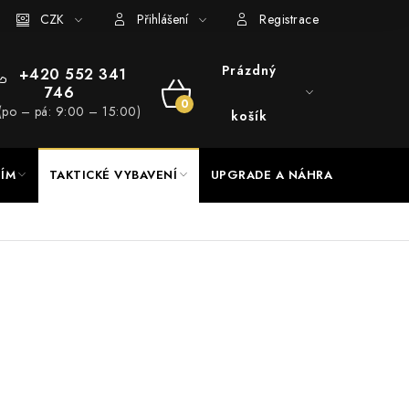
RADE a servis
CZK
Hodnocení obchodu
Přihlášení
Registrace
Prázdný
+420 552 341
746
NÁKUPNÍ
(po – pá: 9:00 – 15:00)
košík
KOŠÍK
NÍM
TAKTICKÉ VYBAVENÍ
UPGRADE A NÁHRADNÍ DÍLY