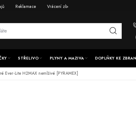
ajů
Reklamace
Vrácení zboží
Doprava a platba
UPG
ČKY
STŘELIVO
PLYNY A MAZIVA
DOPLŇKY KE ZBRA
iré Ever-Lite H2MAX nemlživé [PYRAMEX]