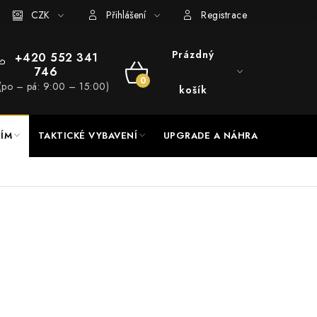
RADE a servis
CZK
Hodnocení obchodu
Přihlášení
Registrace
Prázdný
+420 552 341
746
NÁKUPNÍ
(po – pá: 9:00 – 15:00)
košík
KOŠÍK
NÍM
TAKTICKÉ VYBAVENÍ
UPGRADE A NÁHRADNÍ DÍLY