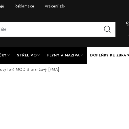
ajů
Reklamace
Vrácení zboží
Doprava a platba
UPG
ČKY
STŘELIVO
PLYNY A MAZIVA
DOPLŇKY KE ZBRA
elový terč MOD.B oranžový [FMA]