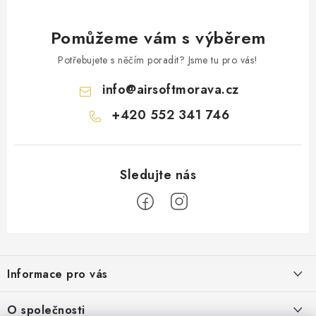
Pomůžeme vám s výběrem
Potřebujete s něčím poradit? Jsme tu pro vás!
info
@
airsoftmorava.cz
+420 552 341 746
Z
á
Informace pro vás
p
a
Obchodní podmínky
O společnosti