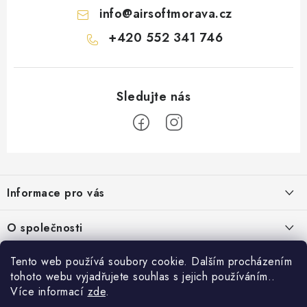
info
@
airsoftmorava.cz
+420 552 341 746
Z
á
Informace pro vás
p
a
Obchodní podmínky
O společnosti
t
Podmínky ochrany osobních údajů
í
O nás
Tento web používá soubory cookie. Dalším procházením
AirsoftMorava.cz
Reklamace
tohoto webu vyjadřujete souhlas s jejich používáním..
Kontakt
AirsoftMorava s.r.o.
Více informací
zde
.
Nákupní košík
Vrácení zboží
T. G. Masaryka 463