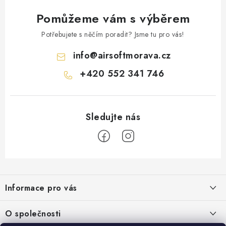
Pomůžeme vám s výběrem
Potřebujete s něčím poradit? Jsme tu pro vás!
info
@
airsoftmorava.cz
+420 552 341 746
Z
á
Informace pro vás
p
a
Obchodní podmínky
O společnosti
t