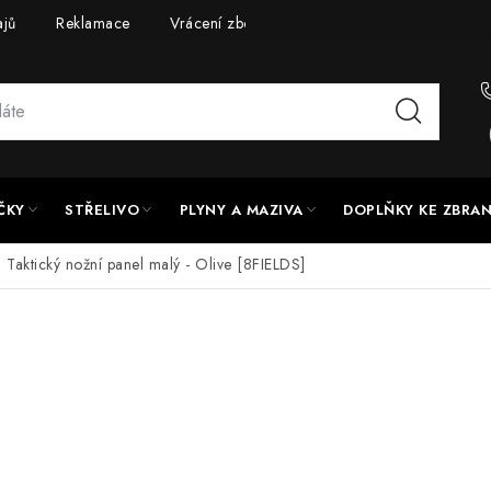
ajů
Reklamace
Vrácení zboží
Doprava a platba
UPG
ČKY
STŘELIVO
PLYNY A MAZIVA
DOPLŇKY KE ZBRA
Taktický nožní panel malý - Olive [8FIELDS]