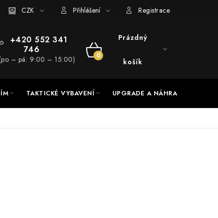
RADE a servis
CZK
Hodnocení obchodu
Přihlášení
Registrace
Prázdný
+420 552 341
746
NÁKUPNÍ
(po – pá: 9:00 – 15:00)
košík
KOŠÍK
NÍM
TAKTICKÉ VYBAVENÍ
UPGRADE A NÁHRADNÍ DÍLY