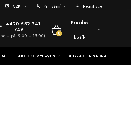
RADE a servis
CZK
Hodnocení obchodu
Přihlášení
Registrace
Prázdný
+420 552 341
746
NÁKUPNÍ
(po – pá: 9:00 – 15:00)
košík
KOŠÍK
NÍM
TAKTICKÉ VYBAVENÍ
UPGRADE A NÁHRADNÍ DÍLY