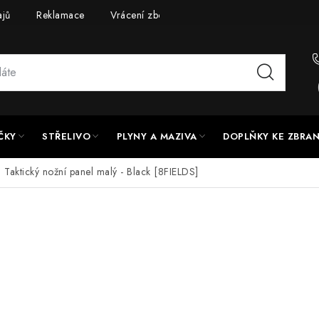
ajů
Reklamace
Vrácení zboží
Doprava a platba
UPG
ČKY
STŘELIVO
PLYNY A MAZIVA
DOPLŇKY KE ZBRA
Taktický nožní panel malý - Black [8FIELDS]