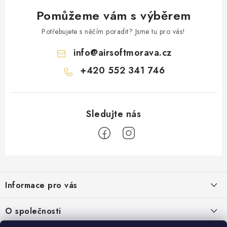
Pomůžeme vám s výběrem
Potřebujete s něčím poradit? Jsme tu pro vás!
info
@
airsoftmorava.cz
+420 552 341 746
Z
á
Informace pro vás
p
a
Obchodní podmínky
O společnosti
t
Podmínky ochrany osobních údajů