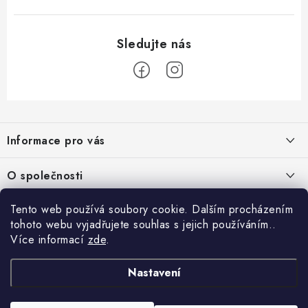
Z
á
Informace pro vás
p
a
Obchodní podmínky
O společnosti
t
Podmínky ochrany osobních údajů
í
O nás
Tento web používá soubory cookie. Dalším procházením
AirsoftMorava.cz
Reklamace
tohoto webu vyjadřujete souhlas s jejich používáním..
Kontakt
AirsoftMorava s.r.o.
Více informací
zde
.
Nákupní košík
Vrácení zboží
T. G. Masaryka 463
73801 Frýdek-Místek
Doprava a platba
Nastavení
0
KS /
0 KČ
Otevírací doba:
UPGRADE a servis
Po–Čt 9:00–12:00, 13:00-15:00