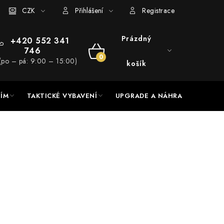
RADE a servis
CZK
Hodnocení obchodu
Přihlášení
Registrace
Prázdný
+420 552 341
746
NÁKUPNÍ
(po – pá: 9:00 – 15:00)
košík
KOŠÍK
NÍM
TAKTICKÉ VYBAVENÍ
UPGRADE A NÁHRADNÍ DÍLY