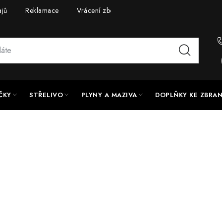
ajů
Reklamace
Vrácení zboží
Doprava a platba
UPG
ČKY
STŘELIVO
PLYNY A MAZIVA
DOPLŇKY KE ZBRA