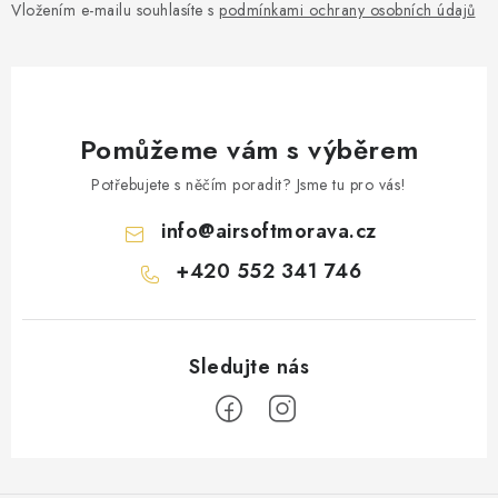
Vložením e-mailu souhlasíte s
podmínkami ochrany osobních údajů
Pomůžeme vám s výběrem
Potřebujete s něčím poradit? Jsme tu pro vás!
info
@
airsoftmorava.cz
+420 552 341 746
Z