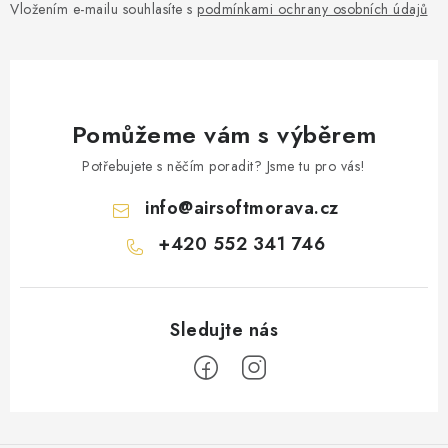
Vložením e-mailu souhlasíte s
podmínkami ochrany osobních údajů
Pomůžeme vám s výběrem
Potřebujete s něčím poradit? Jsme tu pro vás!
info
@
airsoftmorava.cz
+420 552 341 746
Z