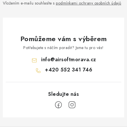
Vložením e-mailu souhlasíte s
podmínkami ochrany osobních údajů
Pomůžeme vám s výběrem
Potřebujete s něčím poradit? Jsme tu pro vás!
info
@
airsoftmorava.cz
+420 552 341 746
Z