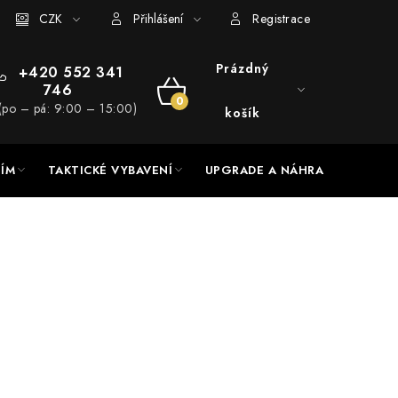
RADE a servis
CZK
Hodnocení obchodu
Přihlášení
Registrace
Prázdný
+420 552 341
746
NÁKUPNÍ
(po – pá: 9:00 – 15:00)
košík
KOŠÍK
NÍM
TAKTICKÉ VYBAVENÍ
UPGRADE A NÁHRADNÍ DÍLY