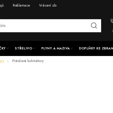
ajů
Reklamace
Vrácení zboží
Doprava a platba
UPG
ČKY
STŘELIVO
PLYNY A MAZIVA
DOPLŇKY KE ZBRA
ory
Pistolové kolimátory