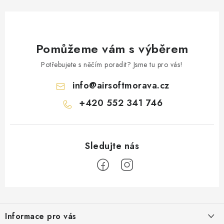
Pomůžeme vám s výběrem
Potřebujete s něčím poradit? Jsme tu pro vás!
info
@
airsoftmorava.cz
+420 552 341 746
Z
á
Informace pro vás
p