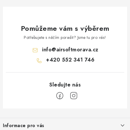
Pomůžeme vám s výběrem
Potřebujete s něčím poradit? Jsme tu pro vás!
info
@
airsoftmorava.cz
+420 552 341 746
Z
á
Informace pro vás
p