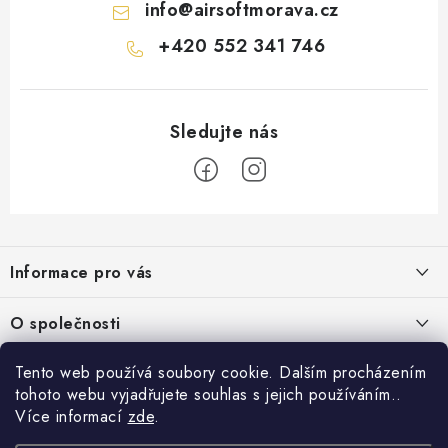
info
@
airsoftmorava.cz
+420 552 341 746
Z
á
Informace pro vás
p
a
Obchodní podmínky
O společnosti
t
Podmínky ochrany osobních údajů
í
O nás
Tento web používá soubory cookie. Dalším procházením
AirsoftMorava.cz
Reklamace
tohoto webu vyjadřujete souhlas s jejich používáním..
Kontakt
AirsoftMorava s.r.o.
Více informací
zde
.
Nákupní košík
Vrácení zboží
T. G. Masaryka 463