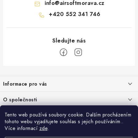
info
@
airsoftmorava.cz
+420 552 341 746
Z
á
Informace pro vás
p
a
Obchodní podmínky
O společnosti
t
Podmínky ochrany osobních údajů
í
O nás
Tento web používá soubory cookie. Dalším procházením
AirsoftMorava.cz
Reklamace
tohoto webu vyjadřujete souhlas s jejich používáním..
Kontakt
AirsoftMorava s.r.o.
Více informací
zde
.
Nákupní košík
Vrácení zboží
T. G. Masaryka 463