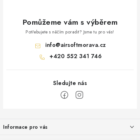
Pomůžeme vám s výběrem
Potřebujete s něčím poradit? Jsme tu pro vás!
info
@
airsoftmorava.cz
+420 552 341 746
Z
á
Informace pro vás
p
a
Obchodní podmínky