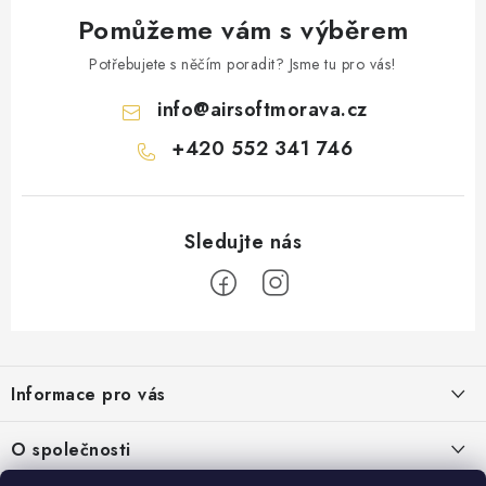
Pomůžeme vám s výběrem
Potřebujete s něčím poradit? Jsme tu pro vás!
info
@
airsoftmorava.cz
+420 552 341 746
Z
á
Informace pro vás
p
a
Obchodní podmínky
O společnosti
t
Podmínky ochrany osobních údajů