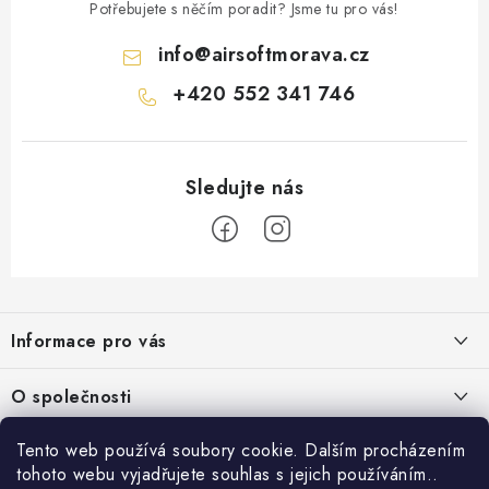
Potřebujete s něčím poradit? Jsme tu pro vás!
info
@
airsoftmorava.cz
+420 552 341 746
Z
á
Informace pro vás
p
a
Obchodní podmínky
O společnosti
t
Podmínky ochrany osobních údajů
í
O nás
Tento web používá soubory cookie. Dalším procházením
AirsoftMorava.cz
Reklamace
tohoto webu vyjadřujete souhlas s jejich používáním..
Kontakt