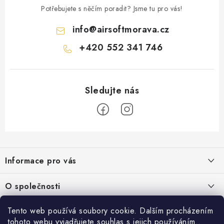
Potřebujete s něčím poradit? Jsme tu pro vás!
info
@
airsoftmorava.cz
+420 552 341 746
Z
á
Informace pro vás
p
a
Obchodní podmínky
O společnosti
t
Podmínky ochrany osobních údajů
í
O nás
Tento web používá soubory cookie. Dalším procházením
AirsoftMorava.cz
Reklamace
tohoto webu vyjadřujete souhlas s jejich používáním..