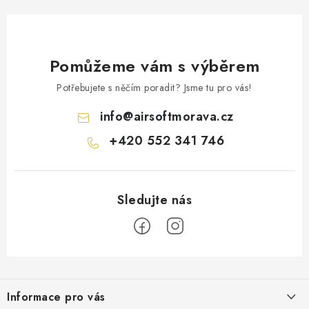
Pomůžeme vám s výběrem
Potřebujete s něčím poradit? Jsme tu pro vás!
info
@
airsoftmorava.cz
+420 552 341 746
Z
á
Informace pro vás
p