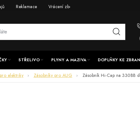
ajů
Reklamace
Vrácení zboží
Doprava a platba
UPG
ČKY
STŘELIVO
PLYNY A MAZIVA
DOPLŇKY KE ZBRA
pro elektriky
Zásobníky pro AUG
Zásobník Hi-Cap na 330BB d