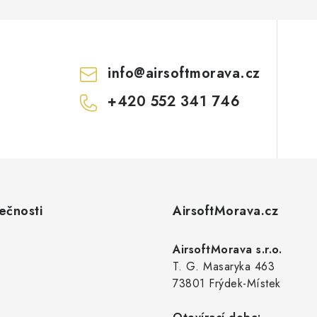
info
@
airsoftmorava.cz
+420 552 341 746
ečnosti
AirsoftMorava.cz
AirsoftMorava s.r.o.
T. G. Masaryka 463
73801 Frýdek-Místek