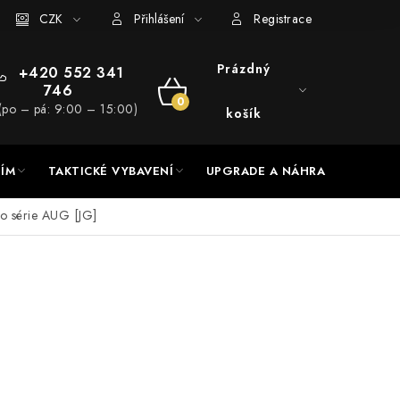
RADE a servis
CZK
Hodnocení obchodu
Přihlášení
Registrace
Prázdný
+420 552 341
746
NÁKUPNÍ
(po – pá: 9:00 – 15:00)
košík
KOŠÍK
NÍM
TAKTICKÉ VYBAVENÍ
UPGRADE A NÁHRADNÍ DÍLY
o série AUG [JG]