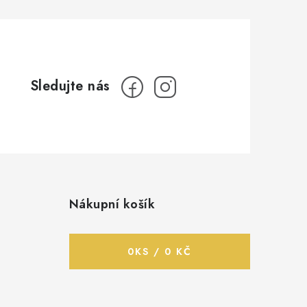
Nákupní košík
0
KS /
0 KČ