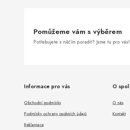
Pomůžeme vám s výběrem
Potřebujete s něčím poradit? Jsme tu pro vás!
Z
á
Informace pro vás
O spol
p
a
Obchodní podmínky
O nás
t
Podmínky ochrany osobních údajů
Kontakt
í
Reklamace