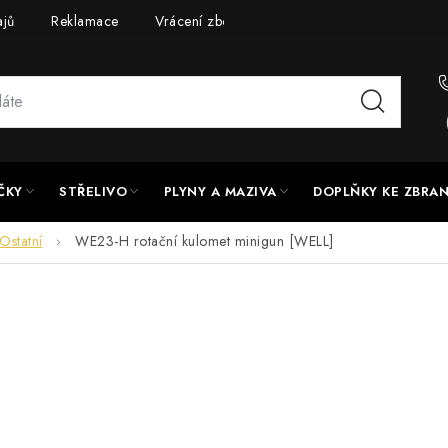
ajů
Reklamace
Vrácení zboží
Doprava a platba
UPG
ČKY
STŘELIVO
PLYNY A MAZIVA
DOPLŇKY KE ZBRA
Ostatní
WE23-H rotační kulomet minigun [WELL]