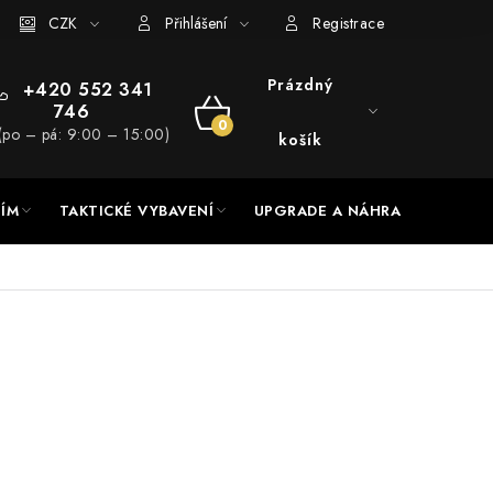
RADE a servis
CZK
Hodnocení obchodu
Přihlášení
Registrace
Prázdný
+420 552 341
746
NÁKUPNÍ
(po – pá: 9:00 – 15:00)
košík
KOŠÍK
NÍM
TAKTICKÉ VYBAVENÍ
UPGRADE A NÁHRADNÍ DÍLY