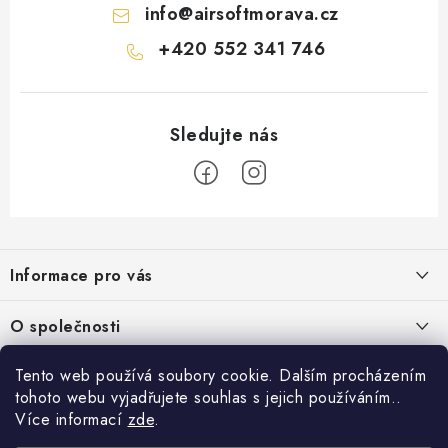
info
@
airsoftmorava.cz
+420 552 341 746
Z
á
Informace pro vás
p
a
Obchodní podmínky
O společnosti
t
Podmínky ochrany osobních údajů
í
O nás
Tento web používá soubory cookie. Dalším procházením
AirsoftMorava.cz
Reklamace
tohoto webu vyjadřujete souhlas s jejich používáním..
Kontakt
AirsoftMorava s.r.o.
Více informací
zde
.
Nákupní košík
Vrácení zboží
T. G. Masaryka 463