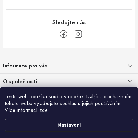
Z
á
Informace pro vás
p
a
Obchodní podmínky
O společnosti
t
Podmínky ochrany osobních údajů
í
O nás
Tento web používá soubory cookie. Dalším procházením
AirsoftMorava.cz
Reklamace
tohoto webu vyjadřujete souhlas s jejich používáním..
Kontakt
AirsoftMorava s.r.o.
Více informací
zde
.
Nákupní košík
Vrácení zboží
T. G. Masaryka 463
73801 Frýdek-Místek
Doprava a platba
Nastavení
0
KS /
0 KČ
Otevírací doba:
UPGRADE a servis