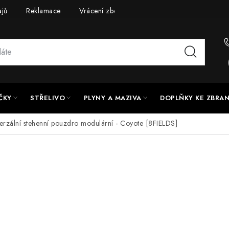
ajů
Reklamace
Vrácení zboží
Doprava a platba
UPG
ČKY
STŘELIVO
PLYNY A MAZIVA
DOPLŇKY KE ZBRA
erzální stehenní pouzdro modulární - Coyote [8FIELDS]