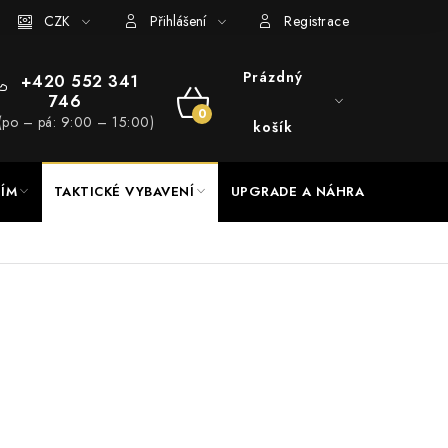
RADE a servis
CZK
Hodnocení obchodu
Přihlášení
Registrace
Prázdný
+420 552 341
746
NÁKUPNÍ
(po – pá: 9:00 – 15:00)
košík
KOŠÍK
NÍM
TAKTICKÉ VYBAVENÍ
UPGRADE A NÁHRADNÍ DÍLY