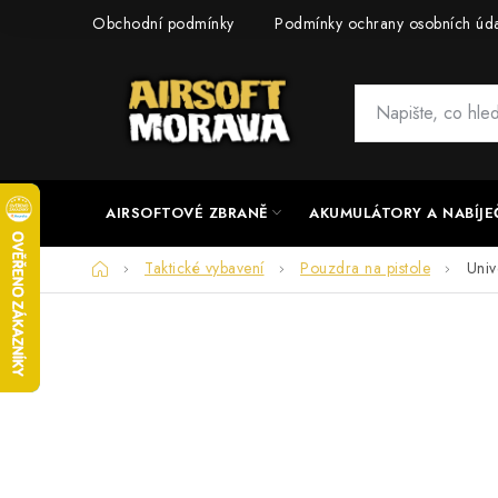
Přejít
Obchodní podmínky
Podmínky ochrany osobních úd
na
obsah
AIRSOFTOVÉ ZBRANĚ
AKUMULÁTORY A NABÍJE
Domů
Taktické vybavení
Pouzdra na pistole
Univ