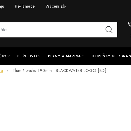
ajů
Reklamace
Vrácení zboží
Doprava a platba
UPG
ČKY
STŘELIVO
PLYNY A MAZIVA
DOPLŇKY KE ZBRA
ku
Tlumič zvuku 190mm - BLACKWATER LOGO [BD]