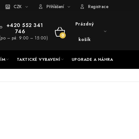
RADE a servis
CZK
Hodnocení obchodu
Přihlášení
Registrace
Prázdný
+420 552 341
746
NÁKUPNÍ
(po – pá: 9:00 – 15:00)
košík
KOŠÍK
NÍM
TAKTICKÉ VYBAVENÍ
UPGRADE A NÁHRADNÍ DÍLY