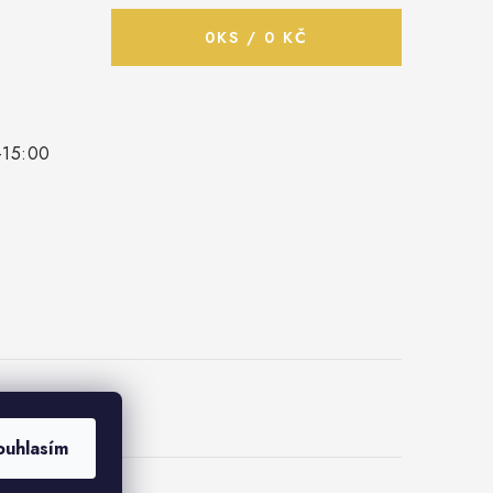
0
KS /
0 KČ
-15:00
ouhlasím