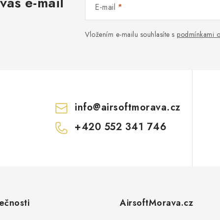
váš e-mail
E-mail
Vložením e-mailu souhlasíte s
podmínkami o
info
@
airsoftmorava.cz
+420 552 341 746
ečnosti
AirsoftMorava.cz