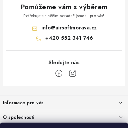
Pomůžeme vám s výběrem
Potřebujete s něčím poradit? Jsme tu pro vás!
info
@
airsoftmorava.cz
+420 552 341 746
Z
á
Informace pro vás
p
a
Obchodní podmínky
O společnosti
t
Podmínky ochrany osobních údajů