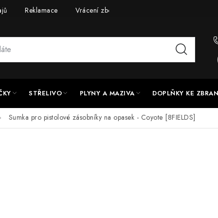
ajů
Reklamace
Vrácení zboží
Doprava a platba
UPG
ČKY
STŘELIVO
PLYNY A MAZIVA
DOPLŇKY KE ZBRA
Sumka pro pistolové zásobníky na opasek - Coyote [8FIELDS]