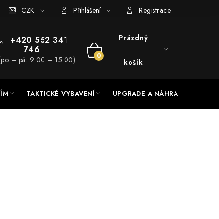
RADE a servis
CZK
Hodnocení obchodu
Přihlášení
Registrace
Prázdný
+420 552 341
746
NÁKUPNÍ
(po – pá: 9:00 – 15:00)
košík
KOŠÍK
NÍM
TAKTICKÉ VYBAVENÍ
UPGRADE A NÁHRADNÍ DÍLY