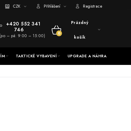
RADE a servis
CZK
Hodnocení obchodu
Přihlášení
Registrace
Prázdný
+420 552 341
746
NÁKUPNÍ
(po – pá: 9:00 – 15:00)
košík
KOŠÍK
NÍM
TAKTICKÉ VYBAVENÍ
UPGRADE A NÁHRADNÍ DÍLY