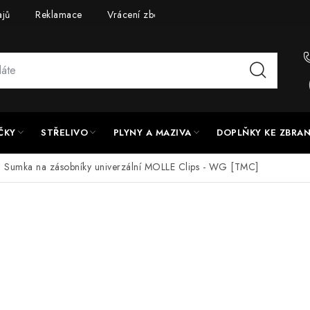
ajů
Reklamace
Vrácení zboží
Doprava a platba
UPG
ČKY
STŘELIVO
PLYNY A MAZIVA
DOPLŇKY KE ZBRA
Sumka na zásobníky univerzální MOLLE Clips - WG [TMC]