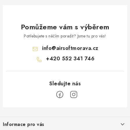
Pomůžeme vám s výběrem
Potřebujete s něčím poradit? Jsme tu pro vás!
info
@
airsoftmorava.cz
+420 552 341 746
Z
á
Informace pro vás
p