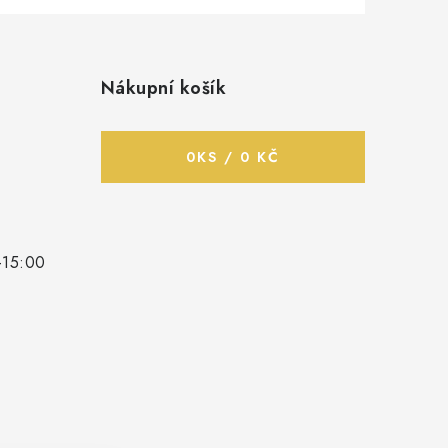
Nákupní košík
0
KS /
0 KČ
-15:00