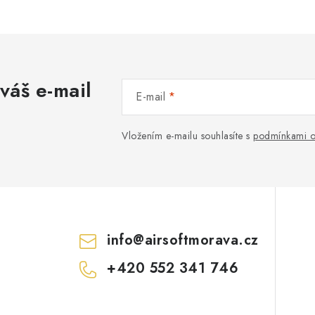
váš e-mail
E-mail
Vložením e-mailu souhlasíte s
podmínkami o
info
@
airsoftmorava.cz
+420 552 341 746