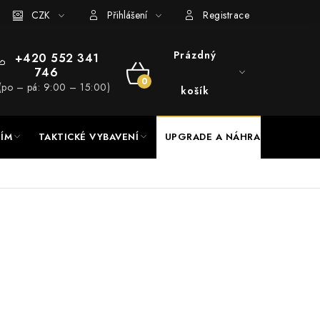
RADE a servis
CZK
Hodnocení obchodu
Přihlášení
Registrace
Prázdný
+420 552 341
746
NÁKUPNÍ
(po – pá: 9:00 – 15:00)
košík
KOŠÍK
NÍM
TAKTICKÉ VYBAVENÍ
UPGRADE A NÁHRADNÍ DÍLY