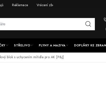
ajů
Reklamace
Vrácení zboží
Doprava a platba
UPG
ČKY
STŘELIVO
PLYNY A MAZIVA
DOPLŇKY KE ZBRA
dový blok s uchycením mířidla pro AK [P&J]