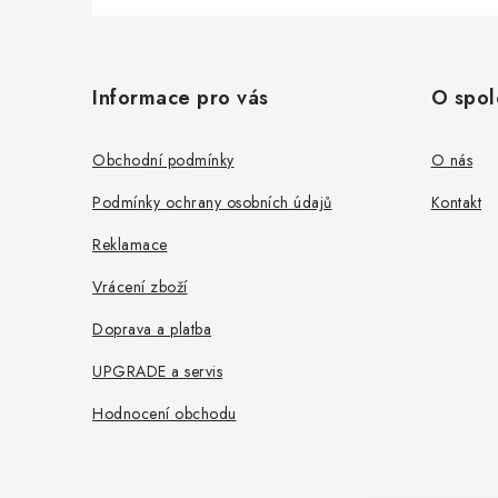
Z
á
Informace pro vás
O spol
p
a
Obchodní podmínky
O nás
t
Podmínky ochrany osobních údajů
Kontakt
í
Reklamace
Vrácení zboží
Doprava a platba
UPGRADE a servis
Hodnocení obchodu