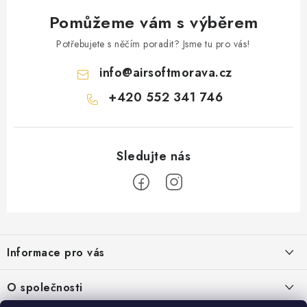
Pomůžeme vám s výběrem
Potřebujete s něčím poradit? Jsme tu pro vás!
info
@
airsoftmorava.cz
+420 552 341 746
Z
á
Informace pro vás
p
a
Obchodní podmínky
O společnosti
t
Podmínky ochrany osobních údajů