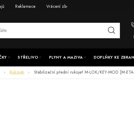
ajů
Reklamace
Vrácení zboží
Doprava a platba
UPG
ČKY
STŘELIVO
PLYNY A MAZIVA
DOPLŇKY KE ZBRA
Rukojeti
Stabilizační přední rukojeť M-LOK/KEY-MOD [M-ETA