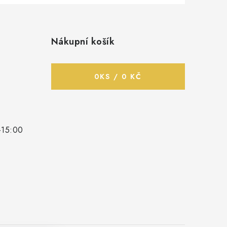
Nákupní košík
0
KS /
0 KČ
-15:00