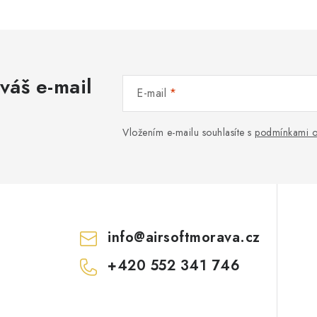
váš e-mail
E-mail
Vložením e-mailu souhlasíte s
podmínkami o
info
@
airsoftmorava.cz
+420 552 341 746