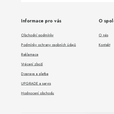
Z
á
Informace pro vás
O spol
p
a
Obchodní podmínky
O nás
t
Podmínky ochrany osobních údajů
Kontakt
í
Reklamace
Vrácení zboží
Doprava a platba
UPGRADE a servis
Hodnocení obchodu