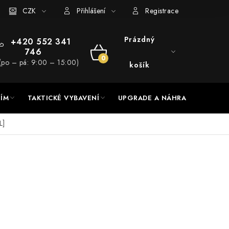
RADE a servis
CZK
Hodnocení obchodu
Přihlášení
Registrace
Prázdný
+420 552 341
746
NÁKUPNÍ
(po – pá: 9:00 – 15:00)
košík
KOŠÍK
NÍM
TAKTICKÉ VYBAVENÍ
UPGRADE A NÁHRADNÍ DÍLY
L]