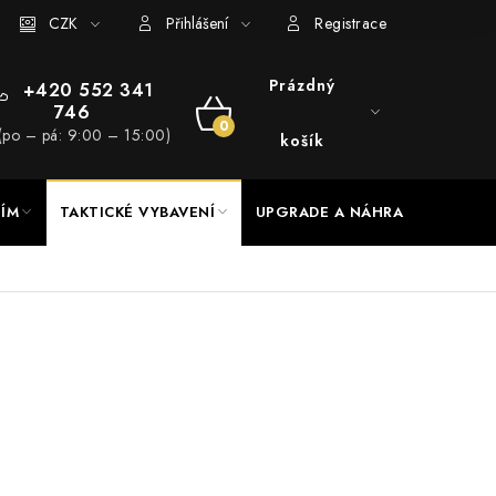
RADE a servis
CZK
Hodnocení obchodu
Přihlášení
Registrace
Prázdný
+420 552 341
746
NÁKUPNÍ
(po – pá: 9:00 – 15:00)
košík
KOŠÍK
NÍM
TAKTICKÉ VYBAVENÍ
UPGRADE A NÁHRADNÍ DÍLY