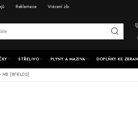
ajů
Reklamace
Vrácení zboží
Doprava a platba
UPG
ČKY
STŘELIVO
PLYNY A MAZIVA
DOPLŇKY KE ZBRA
 - MB [8FIELDS]