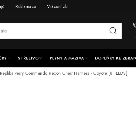
ajů
Reklamace
Vrácení zboží
Doprava a platba
UPG
ČKY
STŘELIVO
PLYNY A MAZIVA
DOPLŇKY KE ZBRA
Replika vesty Commando Recon Chest Harness - Coyote [8FIELDS]