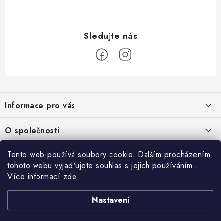
Z
á
Informace pro vás
p
a
Obchodní podmínky
O společnosti
t
Podmínky ochrany osobních údajů
í
O nás
Tento web používá soubory cookie. Dalším procházením
AirsoftMorava.cz
Reklamace
tohoto webu vyjadřujete souhlas s jejich používáním..
Kontakt
AirsoftMorava s.r.o.
Více informací
zde
.
Nákupní košík
Vrácení zboží
T. G. Masaryka 463
73801 Frýdek-Místek
Doprava a platba
Nastavení
0
KS /
0 KČ
Otevírací doba:
UPGRADE a servis