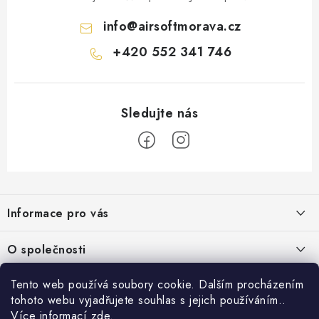
info
@
airsoftmorava.cz
+420 552 341 746
Z
á
Informace pro vás
p
a
Obchodní podmínky
O společnosti
t
Podmínky ochrany osobních údajů
í
O nás
Tento web používá soubory cookie. Dalším procházením
AirsoftMorava.cz
Reklamace
tohoto webu vyjadřujete souhlas s jejich používáním..
Kontakt
AirsoftMorava s.r.o.
Více informací
zde
.