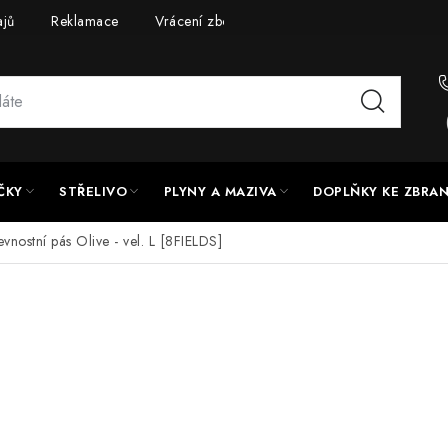
ajů
Reklamace
Vrácení zboží
Doprava a platba
UPG
ČKY
STŘELIVO
PLYNY A MAZIVA
DOPLŇKY KE ZBRA
evnostní pás Olive - vel. L [8FIELDS]