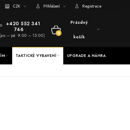
RADE a servis
CZK
Hodnocení obchodu
Přihlášení
Registrace
Prázdný
+420 552 341
746
NÁKUPNÍ
(po – pá: 9:00 – 15:00)
košík
KOŠÍK
NÍM
TAKTICKÉ VYBAVENÍ
UPGRADE A NÁHRADNÍ DÍLY