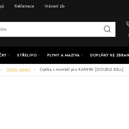
ajů
Reklamace
Vrácení zboží
Doprava a platba
UPG
ČKY
STŘELIVO
PLYNY A MAZIVA
DOPLŇKY KE ZBRA
Optiky ostatní
Optika s montáží pro KAR98K [DOUBLE BELL]