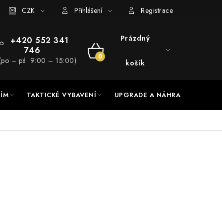
RADE a servis
CZK
Hodnocení obchodu
Přihlášení
Registrace
Prázdný
+420 552 341
746
NÁKUPNÍ
(po – pá: 9:00 – 15:00)
košík
KOŠÍK
NÍM
TAKTICKÉ VYBAVENÍ
UPGRADE A NÁHRADNÍ DÍLY